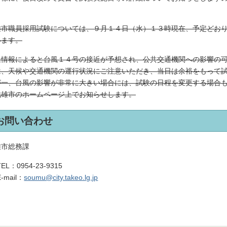
。
雄市職員採用試験については、９月１４日（水）１３時現在、予定どお
います。
象情報によると台風１４号の接近が予想され、公共交通機関への影響の
は、天候や交通機関の運行状況にご注意いただき、当日は余裕をもって
が一、台風の影響が非常に大きい場合には、試験の日程を変更する場合も
武雄市のホームページ上でお知らせします。
お問い合わせ
雄市総務課
TEL：
0954-23-9315
E-mail：
soumu@city.takeo.lg.jp