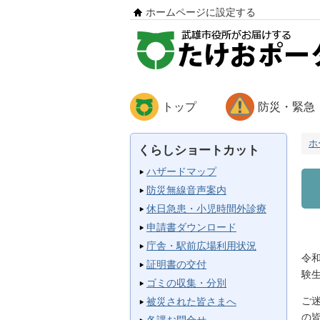
ホームページに設定する
トップ
防災・緊急
ホ
くらしショートカット
ハザードマップ
防災無線音声案内
休日急患・小児時間外診療
申請書ダウンロード
庁舎・駅前広場利用状況
令
証明書の交付
験
ゴミの収集・分別
ご
被災された皆さまへ
の