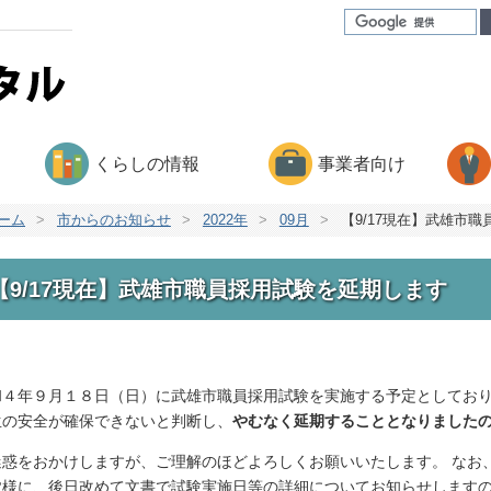
くらしの情報
事業者向け
ーム
>
市からのお知らせ
>
2022年
>
09月
>
【9/17現在】武雄市
【9/17現在】武雄市職員採用試験を延期します
和４年９月１８日（日）に武雄市職員採用試験を実施する予定としてお
生の安全が確保できないと判断し、
やむなく延期することとなりました
迷惑をおかけしますが、ご理解のほどよろしくお願いいたします。 なお
皆様に、後日改めて文書で試験実施日等の詳細についてお知らせします