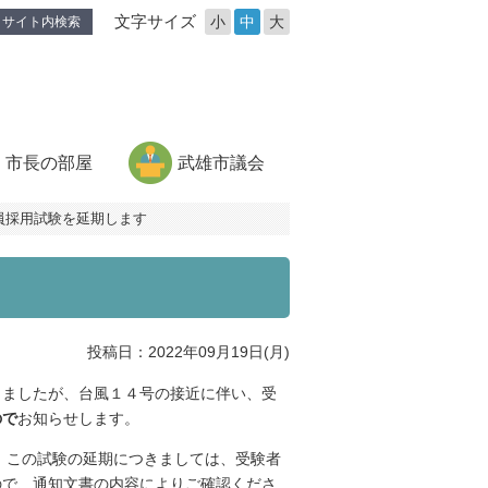
文字サイズ
小
中
大
サイト内検索
市長の部屋
武雄市議会
職員採用試験を延期します
投稿日：2022年09月19日(月)
りましたが、台風１４号の接近に伴い、受
ので
お知らせします。
、この試験の延期につきましては、受験者
ので、通知文書の内容によりご確認くださ