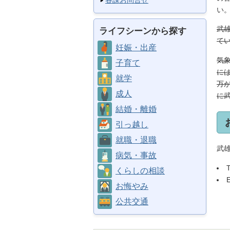
各課お問合せ
い
武
ライフシーンから探す
て
妊娠・出産
気
子育て
に
就学
万
成人
に
結婚・離婚
引っ越し
就職・退職
武
病気・事故
くらしの相談
お悔やみ
公共交通