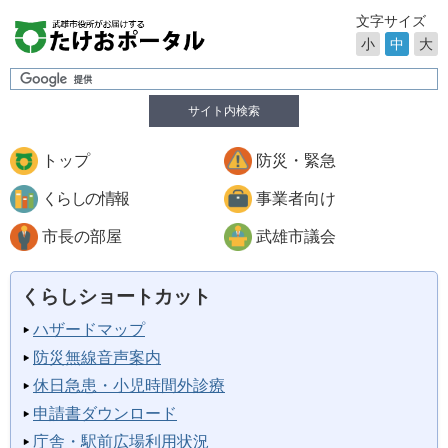
文字サイズ
小
中
大
サイト内検索
トップ
防災・緊急
くらしの情報
事業者向け
市長の部屋
武雄市議会
くらしショートカット
ハザードマップ
防災無線音声案内
休日急患・小児時間外診療
申請書ダウンロード
庁舎・駅前広場利用状況