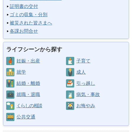
証明書の交付
ゴミの収集・分別
被災された皆さまへ
各課お問合せ
ライフシーンから探す
妊娠・出産
子育て
就学
成人
結婚・離婚
引っ越し
就職・退職
病気・事故
くらしの相談
お悔やみ
公共交通