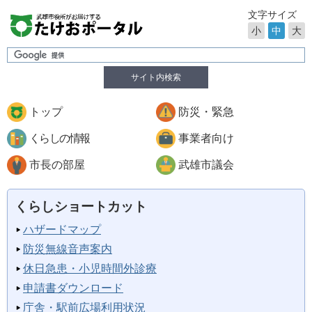
文字サイズ
小
中
大
サイト内検索
トップ
防災・緊急
くらしの情報
事業者向け
市長の部屋
武雄市議会
くらしショートカット
ハザードマップ
防災無線音声案内
休日急患・小児時間外診療
申請書ダウンロード
庁舎・駅前広場利用状況