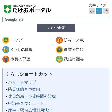
文字サイズ
小
中
大
サイト内検索
トップ
防災・緊急
くらしの情報
事業者向け
市長の部屋
武雄市議会
くらしショートカット
ハザードマップ
防災無線音声案内
休日急患・小児時間外診療
申請書ダウンロード
庁舎・駅前広場利用状況