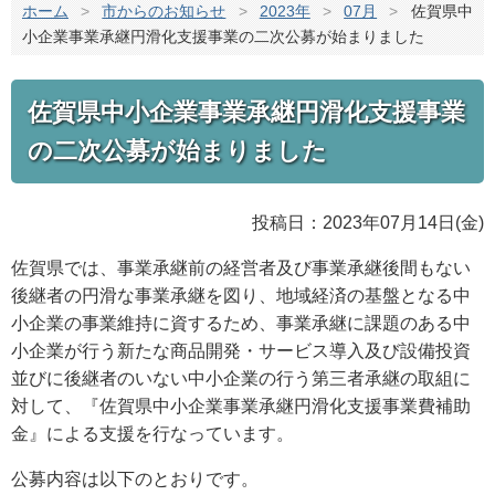
ホーム
>
市からのお知らせ
>
2023年
>
07月
>
佐賀県中
小企業事業承継円滑化支援事業の二次公募が始まりました
佐賀県中小企業事業承継円滑化支援事業
の二次公募が始まりました
投稿日：2023年07月14日(金)
佐賀県では、事業承継前の経営者及び事業承継後間もない
後継者の円滑な事業承継を図り、地域経済の基盤となる中
小企業の事業維持に資するため、事業承継に課題のある中
小企業が行う新たな商品開発・サービス導入及び設備投資
並びに後継者のいない中小企業の行う第三者承継の取組に
対して、『佐賀県中小企業事業承継円滑化支援事業費補助
金』による支援を行なっています。
公募内容は以下のとおりです。