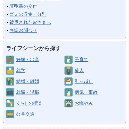
証明書の交付
ゴミの収集・分別
被災された皆さまへ
各課お問合せ
ライフシーンから探す
妊娠・出産
子育て
就学
成人
結婚・離婚
引っ越し
就職・退職
病気・事故
くらしの相談
お悔やみ
公共交通