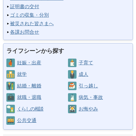
証明書の交付
ゴミの収集・分別
被災された皆さまへ
各課お問合せ
ライフシーンから探す
妊娠・出産
子育て
就学
成人
結婚・離婚
引っ越し
就職・退職
病気・事故
くらしの相談
お悔やみ
公共交通