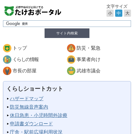
文字サイズ
小
中
大
サイト内検索
トップ
防災・緊急
くらしの情報
事業者向け
市長の部屋
武雄市議会
くらしショートカット
ハザードマップ
防災無線音声案内
休日急患・小児時間外診療
申請書ダウンロード
庁舎・駅前広場利用状況