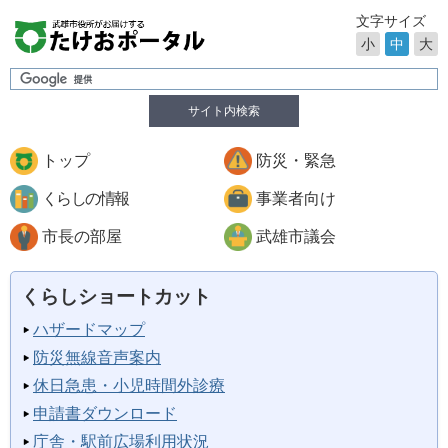
文字サイズ
小
中
大
サイト内検索
トップ
防災・緊急
くらしの情報
事業者向け
市長の部屋
武雄市議会
くらしショートカット
ハザードマップ
防災無線音声案内
休日急患・小児時間外診療
申請書ダウンロード
庁舎・駅前広場利用状況