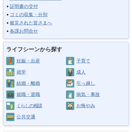
証明書の交付
ゴミの収集・分別
被災された皆さまへ
各課お問合せ
ライフシーンから探す
妊娠・出産
子育て
就学
成人
結婚・離婚
引っ越し
就職・退職
病気・事故
くらしの相談
お悔やみ
公共交通