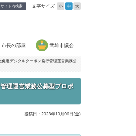
文字サイズ
小
中
大
サイト内検索
市長の部屋
武雄市議会
光促進デジタルクーポン発行管理運営業務公
行管理運営業務公募型プロポ
投稿日：2023年10月06日(金)
。