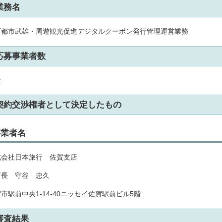
業務名
ブ都市武雄・周遊観光促進デジタルクーポン発行管理運営業務
応募事業者数
社
契約交渉権者として決定したもの
事業者名
式会社日本旅行 佐賀支店
店長 守谷 忠久
市駅前中央1-14-40ニッセイ佐賀駅前ビル5階
審査結果