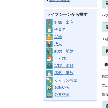
各課お問合せ
ライフシーンから探す
ハ
妊娠・出産
子育て
就学
１
成人
結婚・離婚
引っ越し
就職・退職
病気・事故
株
くらしの相談
支
お悔やみ
佐賀
公共交通