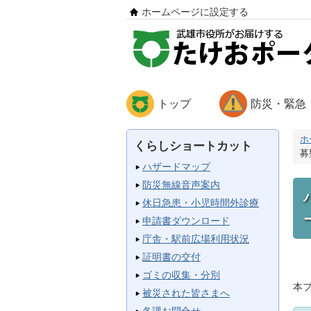
ホームページに設定する
トップ
防災・緊急
ホ
くらしショートカット
募
ハザードマップ
防災無線音声案内
休日急患・小児時間外診療
申請書ダウンロード
庁舎・駅前広場利用状況
証明書の交付
ゴミの収集・分別
本
被災された皆さまへ