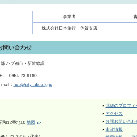
事業者
株式会社日本旅行 佐賀支店
お問い合わせ
業部 ハブ都市・新幹線課
EL：
0954-23-9160
-mail：
hub@city.takeo.lg.jp
武雄のプロフィ
アクセス
各課お問い合わ
昭和12番地10
地図
市政情報
954-23-3816（代表）