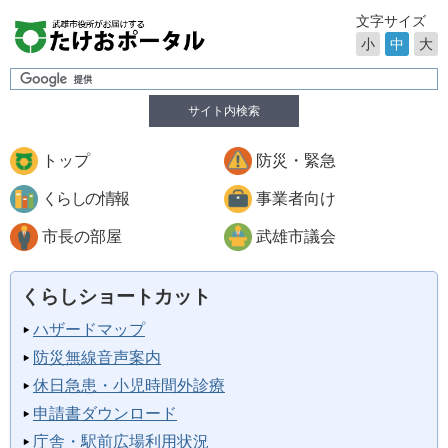
文字サイズ
小
中
大
サイト内検索
トップ
防災・緊急
くらしの情報
事業者向け
市長の部屋
武雄市議会
くらしショートカット
ハザードマップ
防災無線音声案内
休日急患・小児時間外診療
申請書ダウンロード
庁舎・駅前広場利用状況