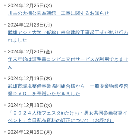
2024年12月25日(水)
川古の大楠公園為朝館 工事に関するお知らせ
2024年12月23日(月)
武雄アジア大学（仮称）校舎建設工事起工式が執り行わ
れました
2024年12月20日(金)
年末年始は証明書コンビニ交付サービスが利用できませ
ん
2024年12月19日(木)
武雄市環境整備事業協同組合様から「一般廃棄物業務啓
発ＤＶＤ」を寄贈いただきました
2024年12月18日(水)
「２０２４人権フェスタinたけお・男女共同参画啓発イ
ベント」当日配布資料の訂正について（お詫び）
2024年12月16日(月)