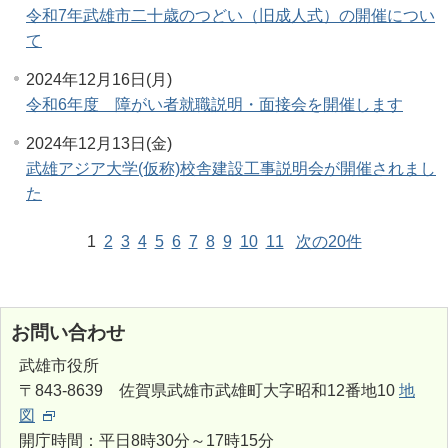
令和7年武雄市二十歳のつどい（旧成人式）の開催につい
て
2024年12月16日(月)
令和6年度 障がい者就職説明・面接会を開催します
2024年12月13日(金)
武雄アジア大学(仮称)校舎建設工事説明会が開催されまし
た
1
2
3
4
5
6
7
8
9
10
11
次の20件
お問い合わせ
武雄市役所
〒843-8639 佐賀県武雄市武雄町大字昭和12番地10
地
図
開庁時間：平日8時30分～17時15分