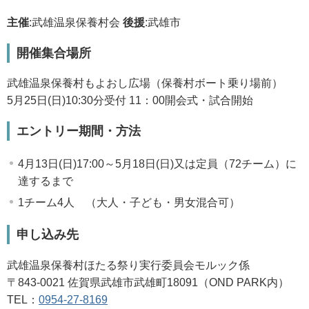
主催
:武雄温泉保養村会
後援
:武雄市
開催集合場所
武雄温泉保養村もよおし広場（保養村ボート乗り場前）
5月25日(日)10:30分受付 11：00開会式・試合開始
エントリー期間・方法
4月13日(日)17:00～5月18日(日)又は定員（72チーム）に
達するまで
1チーム4人 （大人・子ども・男女混合可）
申し込み先
武雄温泉保養村ほたる祭り実行委員会モルック係
〒
843-0021
佐賀県武雄市武雄町
18091
（
OND PARK
内）
TEL：
0954-27-8169