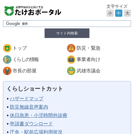
文字サイズ
小
中
大
サイト内検索
トップ
防災・緊急
くらしの情報
事業者向け
市長の部屋
武雄市議会
くらしショートカット
ハザードマップ
防災無線音声案内
休日急患・小児時間外診療
申請書ダウンロード
庁舎・駅前広場利用状況