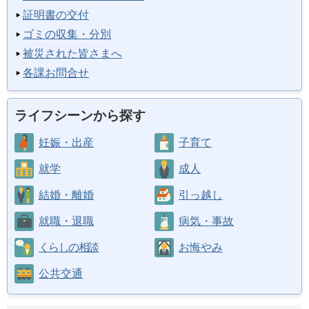
証明書の交付
ゴミの収集・分別
被災された皆さまへ
各課お問合せ
ライフシーンから探す
妊娠・出産
子育て
就学
成人
結婚・離婚
引っ越し
就職・退職
病気・事故
くらしの相談
お悔やみ
公共交通