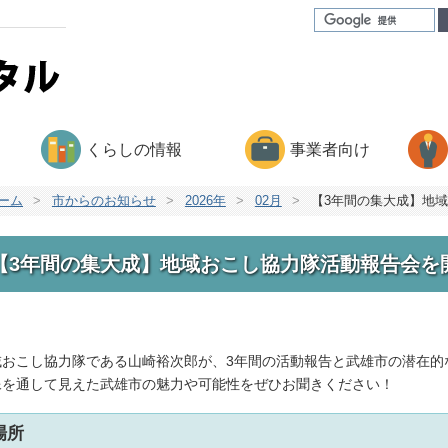
くらしの情報
事業者向け
ーム
>
市からのお知らせ
>
2026年
>
02月
>
【3年間の集大成】地
【3年間の集大成】地域おこし協力隊活動報告会を
域おこし協力隊である山崎裕次郎が、3年間の活動報告と武雄市の潜在的
像を通して見えた武雄市の魅力や可能性をぜひお聞きください！
場所