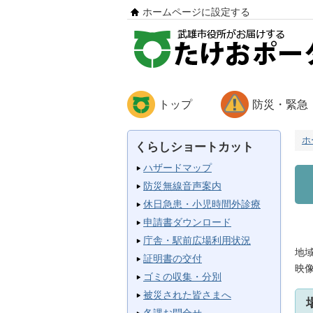
ホームページに設定する
トップ
防災・緊急
ホ
くらしショートカット
ハザードマップ
防災無線音声案内
休日急患・小児時間外診療
申請書ダウンロード
庁舎・駅前広場利用状況
地
証明書の交付
映
ゴミの収集・分別
被災された皆さまへ