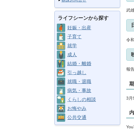
各課お問合せ
武雄
ライフシーンから探す
妊娠・出産
子育て
令和
就学
成人
結婚・離婚
報
引っ越し
就職・退職
病気・事故
3月
くらしの相談
お悔やみ
公共交通
Yo