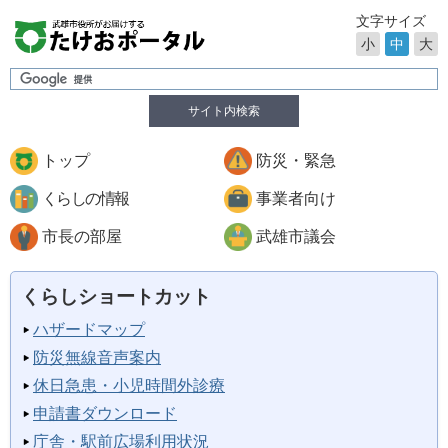
文字サイズ
小
中
大
サイト内検索
トップ
防災・緊急
くらしの情報
事業者向け
市長の部屋
武雄市議会
くらしショートカット
ハザードマップ
防災無線音声案内
休日急患・小児時間外診療
申請書ダウンロード
庁舎・駅前広場利用状況