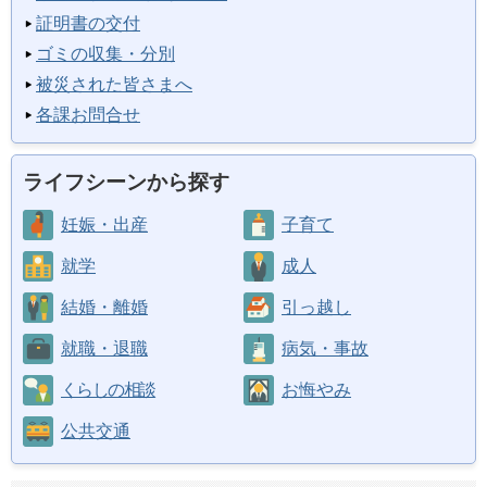
証明書の交付
ゴミの収集・分別
被災された皆さまへ
各課お問合せ
ライフシーンから探す
妊娠・出産
子育て
就学
成人
結婚・離婚
引っ越し
就職・退職
病気・事故
くらしの相談
お悔やみ
公共交通