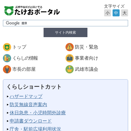
文字サイズ
小
中
大
サイト内検索
トップ
防災・緊急
くらしの情報
事業者向け
市長の部屋
武雄市議会
くらしショートカット
ハザードマップ
防災無線音声案内
休日急患・小児時間外診療
申請書ダウンロード
庁舎・駅前広場利用状況