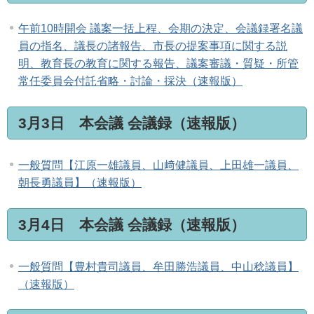
午前10時開会 議案一括上程、会期の決定、会議録署名議
員の指名、議長の諸報告、市長の提案事項に関する説
明、教育長の教育に関する報告、議案審議・質疑・所管
常任委員会付託省略・討論・採決（速報版）
3月3日 本会議 会議録（速報版）
一般質問【江原一雄議員、山﨑健議員、上田雄一議員、
朝長勇議員】（速報版）
3月4日 本会議 会議録（速報版）
一般質問【豊村貴司議員、牟田勝浩議員、中山稔議員】
（速報版）