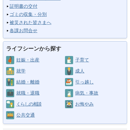
証明書の交付
ゴミの収集・分別
被災された皆さまへ
各課お問合せ
ライフシーンから探す
妊娠・出産
子育て
就学
成人
結婚・離婚
引っ越し
就職・退職
病気・事故
くらしの相談
お悔やみ
公共交通