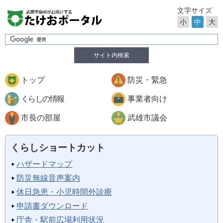
文字サイズ
小
中
大
サイト内検索
トップ
防災・緊急
くらしの情報
事業者向け
市長の部屋
武雄市議会
くらしショートカット
ハザードマップ
防災無線音声案内
休日急患・小児時間外診療
申請書ダウンロード
庁舎・駅前広場利用状況