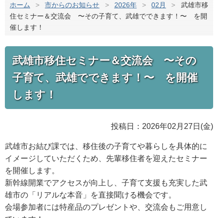
ホーム
>
市からのお知らせ
>
2026年
>
02月
>
武雄市移
住セミナー＆交流会 〜その子育て、武雄でできます！〜 を開
催します！
武雄市移住セミナー＆交流会 〜その
子育て、武雄でできます！〜 を開催
します！
投稿日：2026年02月27日(金)
武雄市お結び課では、移住後の子育てや暮らしを具体的に
イメージしていただくため、先輩移住者を迎えたセミナー
を開催します。
新幹線開業でアクセスが向上し、子育て支援も充実した武
雄市の「リアルな本音」を直接聞ける機会です。
会場参加者には特産品のプレゼントや、交流会もご用意し