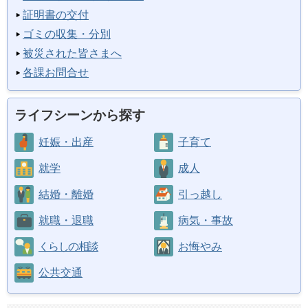
証明書の交付
ゴミの収集・分別
被災された皆さまへ
各課お問合せ
ライフシーンから探す
妊娠・出産
子育て
就学
成人
結婚・離婚
引っ越し
就職・退職
病気・事故
くらしの相談
お悔やみ
公共交通