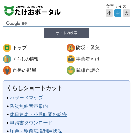
文字サイズ
小
中
大
サイト内検索
トップ
防災・緊急
くらしの情報
事業者向け
市長の部屋
武雄市議会
くらしショートカット
ハザードマップ
防災無線音声案内
休日急患・小児時間外診療
申請書ダウンロード
庁舎・駅前広場利用状況