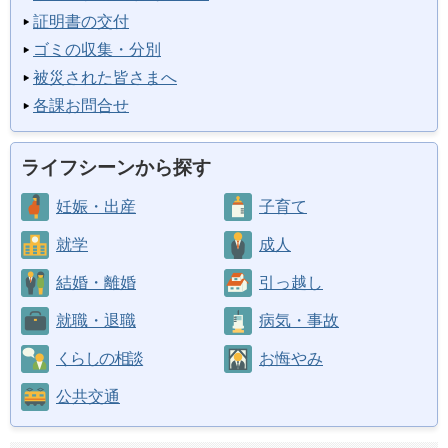
証明書の交付
ゴミの収集・分別
被災された皆さまへ
各課お問合せ
ライフシーンから探す
妊娠・出産
子育て
就学
成人
結婚・離婚
引っ越し
就職・退職
病気・事故
くらしの相談
お悔やみ
公共交通