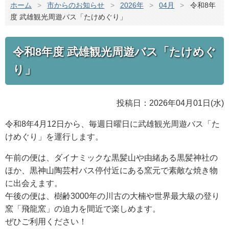
ホーム
>
市からのお知らせ
>
2026年
>
04月
>
令和8年
度 武雄観光周遊バス「たけめぐり」
令和8年度 武雄観光周遊バス「たけめぐ
り」
投稿日：2026年04月01日(水)
令和8年4月12日から、毎週日曜日に武雄観光周遊バス「た
けめぐり」を運行します。
午前の便は、ダイナミックな黒髪山や由緒ある黒髪神社の
ほか、黒神山陶芸村バス停付近にある窯元で素敵な焼き物
に出会えます。
午後の便は、樹齢3000年の川古の大楠や世界最大級の登り
窯「飛龍窯」の迫力を間近で楽しめます。
ぜひご利用ください！