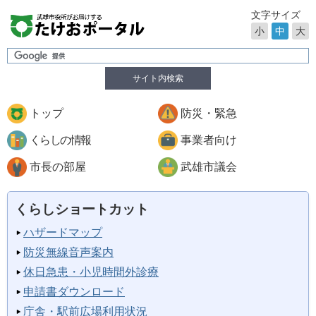
文字サイズ
小
中
大
サイト内検索
トップ
防災・緊急
くらしの情報
事業者向け
市長の部屋
武雄市議会
くらしショートカット
ハザードマップ
防災無線音声案内
休日急患・小児時間外診療
申請書ダウンロード
庁舎・駅前広場利用状況