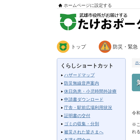
ホームページに設定する
トップ
防災・緊急
ホ
くらしショートカット
ハザードマップ
防災無線音声案内
休日急患・小児時間外診療
申請書ダウンロード
庁舎・駅前広場利用状況
令
証明書の交付
ゴミの収集・分別
※
れ
被災された皆さまへ