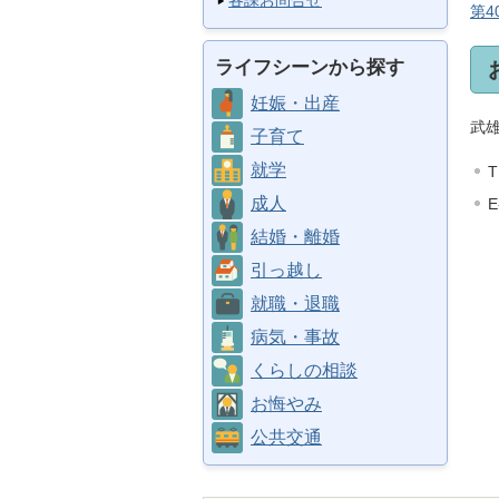
各課お問合せ
第4
ライフシーンから探す
妊娠・出産
武
子育て
就学
T
成人
E
結婚・離婚
引っ越し
就職・退職
病気・事故
くらしの相談
お悔やみ
公共交通