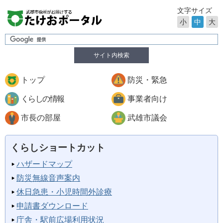
文字サイズ
小
中
大
サイト内検索
トップ
防災・緊急
くらしの情報
事業者向け
市長の部屋
武雄市議会
くらしショートカット
ハザードマップ
防災無線音声案内
休日急患・小児時間外診療
申請書ダウンロード
庁舎・駅前広場利用状況