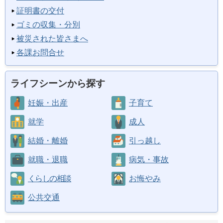
証明書の交付
ゴミの収集・分別
被災された皆さまへ
各課お問合せ
ライフシーンから探す
妊娠・出産
子育て
就学
成人
結婚・離婚
引っ越し
就職・退職
病気・事故
くらしの相談
お悔やみ
公共交通