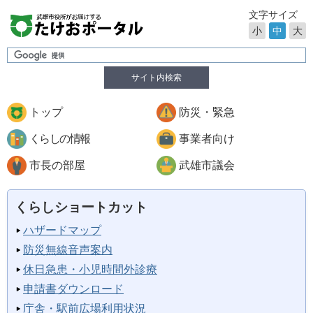
文字サイズ
小
中
大
サイト内検索
トップ
防災・緊急
くらしの情報
事業者向け
市長の部屋
武雄市議会
くらしショートカット
ハザードマップ
防災無線音声案内
休日急患・小児時間外診療
申請書ダウンロード
庁舎・駅前広場利用状況