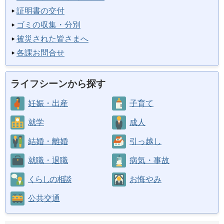
証明書の交付
ゴミの収集・分別
被災された皆さまへ
各課お問合せ
ライフシーンから探す
妊娠・出産
子育て
就学
成人
結婚・離婚
引っ越し
就職・退職
病気・事故
くらしの相談
お悔やみ
公共交通