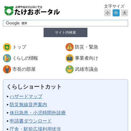
文字サイズ
小
中
大
サイト内検索
トップ
防災・緊急
くらしの情報
事業者向け
市長の部屋
武雄市議会
くらしショートカット
ハザードマップ
防災無線音声案内
休日急患・小児時間外診療
申請書ダウンロード
庁舎・駅前広場利用状況