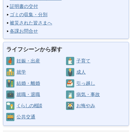
証明書の交付
ゴミの収集・分別
被災された皆さまへ
各課お問合せ
ライフシーンから探す
妊娠・出産
子育て
就学
成人
結婚・離婚
引っ越し
就職・退職
病気・事故
くらしの相談
お悔やみ
公共交通