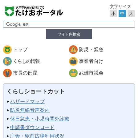
文字サイズ
小
中
大
サイト内検索
トップ
防災・緊急
くらしの情報
事業者向け
市長の部屋
武雄市議会
くらしショートカット
ハザードマップ
防災無線音声案内
休日急患・小児時間外診療
申請書ダウンロード
庁舎・駅前広場利用状況