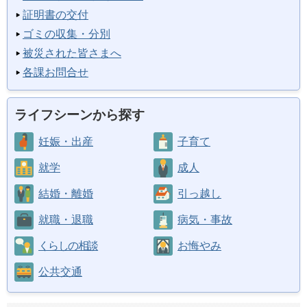
証明書の交付
ゴミの収集・分別
被災された皆さまへ
各課お問合せ
ライフシーンから探す
妊娠・出産
子育て
就学
成人
結婚・離婚
引っ越し
就職・退職
病気・事故
くらしの相談
お悔やみ
公共交通