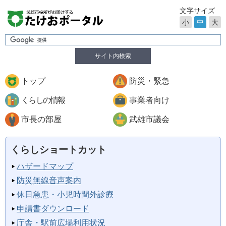
文字サイズ
小
中
大
サイト内検索
トップ
防災・緊急
くらしの情報
事業者向け
市長の部屋
武雄市議会
くらしショートカット
ハザードマップ
防災無線音声案内
休日急患・小児時間外診療
申請書ダウンロード
庁舎・駅前広場利用状況