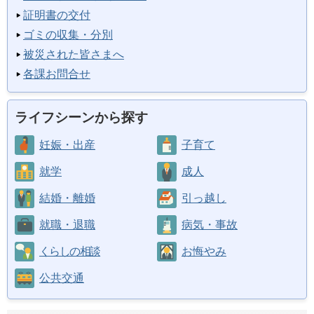
証明書の交付
ゴミの収集・分別
被災された皆さまへ
各課お問合せ
ライフシーンから探す
妊娠・出産
子育て
就学
成人
結婚・離婚
引っ越し
就職・退職
病気・事故
くらしの相談
お悔やみ
公共交通