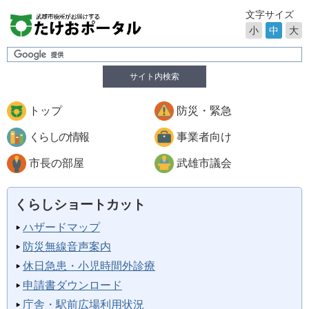
文字サイズ
小
中
大
サイト内検索
トップ
防災・緊急
くらしの情報
事業者向け
市長の部屋
武雄市議会
くらしショートカット
ハザードマップ
防災無線音声案内
休日急患・小児時間外診療
申請書ダウンロード
庁舎・駅前広場利用状況