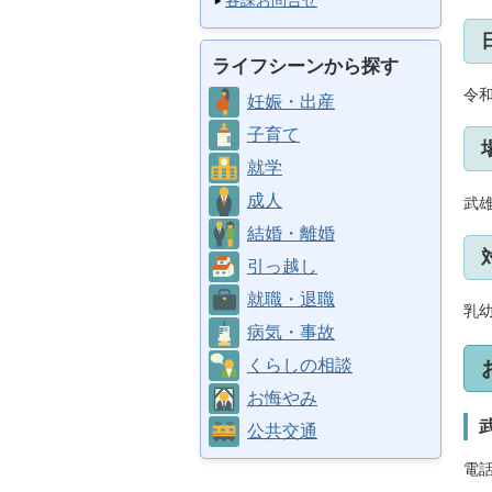
各課お問合せ
ライフシーンから探す
令和
妊娠・出産
子育て
就学
成人
武雄
結婚・離婚
引っ越し
就職・退職
乳
病気・事故
くらしの相談
お悔やみ
公共交通
電