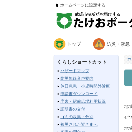
ホームページに設定する
トップ
防災・緊急
ホ
くらしショートカット
ハザードマップ
防災無線音声案内
休日急患・小児時間外診療
申請書ダウンロード
庁舎・駅前広場利用状況
地
証明書の交付
ゴミの収集・分別
ぜ
被災された皆さまへ
地