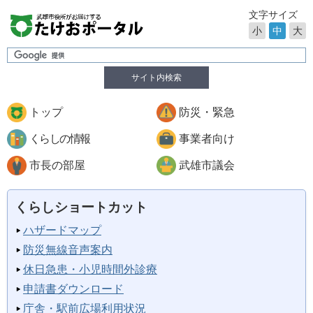
文字サイズ
小
中
大
サイト内検索
トップ
防災・緊急
くらしの情報
事業者向け
市長の部屋
武雄市議会
くらしショートカット
ハザードマップ
防災無線音声案内
休日急患・小児時間外診療
申請書ダウンロード
庁舎・駅前広場利用状況