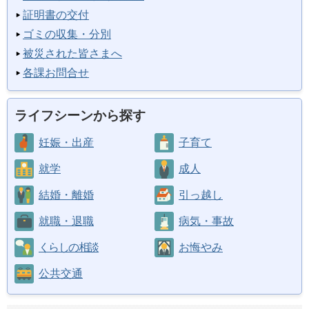
証明書の交付
ゴミの収集・分別
被災された皆さまへ
各課お問合せ
ライフシーンから探す
妊娠・出産
子育て
就学
成人
結婚・離婚
引っ越し
就職・退職
病気・事故
くらしの相談
お悔やみ
公共交通