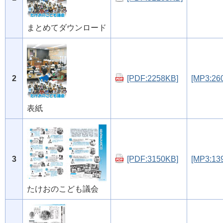
まとめてダウンロード
2
[PDF:2258KB]
[MP3:26
表紙
3
[PDF:3150KB]
[MP3:13
たけおのこども議会