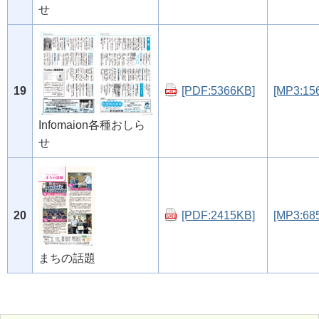
せ
19
[PDF:5366KB]
[MP3:15
Infomaion各種おしら
せ
20
[PDF:2415KB]
[MP3:68
まちの話題