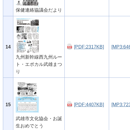
保健連絡協議会だより
14
[PDF:2317KB]
[MP3:64
九州新幹線西九州ルー
ト・エポカル武雄まつ
り
15
[PDF:4407KB]
[MP3:72
武雄市文化協会・お誕
生おめでとう