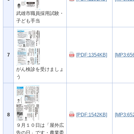
武雄市職員採用試験・
子ども手当
7
[PDF:1354KB]
[MP3:65
がん検診を受けましょ
う
8
[PDF:1542KB]
[MP3:65
９月１０日は「屋外広
告の日」です・農業委