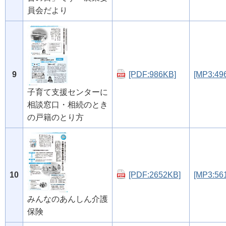
員会だより
9
[PDF:986KB]
[MP3:49
子育て支援センターに
相談窓口・相続のとき
の戸籍のとり方
10
[PDF:2652KB]
[MP3:56
みんなのあんしん介護
保険