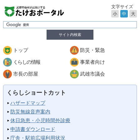
文字サイズ
小
中
大
サイト内検索
トップ
防災・緊急
くらしの情報
事業者向け
市長の部屋
武雄市議会
くらしショートカット
ハザードマップ
防災無線音声案内
休日急患・小児時間外診療
申請書ダウンロード
庁舎・駅前広場利用状況