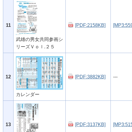
11
[PDF:2158KB]
[MP3:55
武雄の男女共同参画シ
リーズＶｏｌ.２５
12
[PDF:3882KB]
---
カレンダー
13
[PDF:3137KB]
[MP3:51