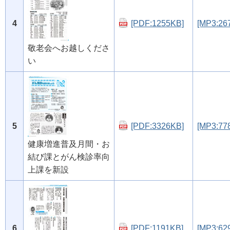
4
[PDF:1255KB]
[MP3:26
敬老会へお越しくださ
い
5
[PDF:3326KB]
[MP3:77
健康増進普及月間・お
結び課とがん検診率向
上課を新設
6
[PDF:1191KB]
[MP3:62