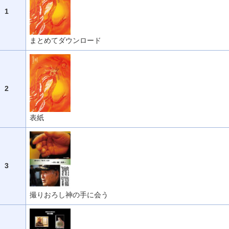
1
まとめてダウンロード
2
表紙
3
撮りおろし神の手に会う