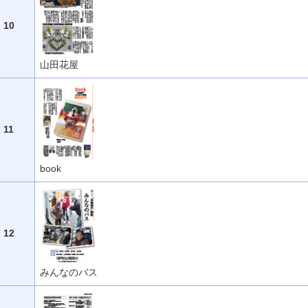
10
山田花屋
11
book
12
みんなのバス