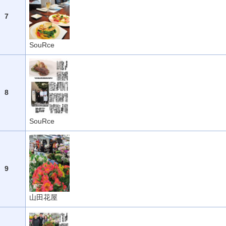
7
SouRce
8
SouRce
9
山田花屋