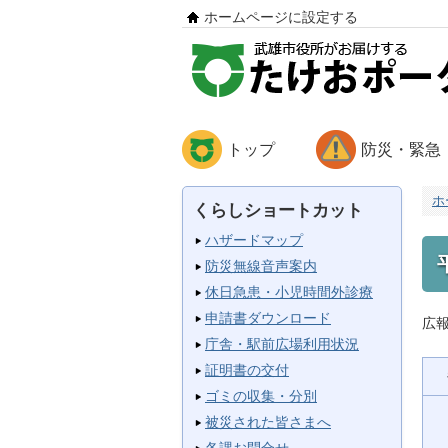
ホームページに設定する
トップ
防災・緊急
ホ
くらしショートカット
ハザードマップ
防災無線音声案内
休日急患・小児時間外診療
申請書ダウンロード
広
庁舎・駅前広場利用状況
証明書の交付
ゴミの収集・分別
被災された皆さまへ