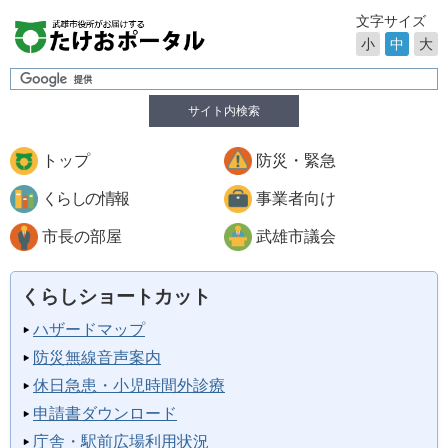
文字サイズ
小
中
大
サイト内検索
トップ
防災・緊急
くらしの情報
事業者向け
市長の部屋
武雄市議会
くらしショートカット
ハザードマップ
防災無線音声案内
休日急患・小児時間外診療
申請書ダウンロード
庁舎・駅前広場利用状況