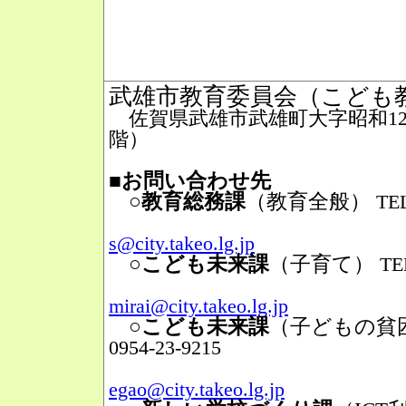
武雄市教育委員会（こども
佐賀県武雄市武雄町大字昭和12番
階）
■お問い合わせ先
○教育総務課
（教育全般）
TEL
Mail
s@city.takeo.lg.jp
○こども未来課
（子育て）
TE
Mail
mirai@city.takeo.lg.jp
○こども未来課
（子どもの貧
0954-23-9215
Mail
egao@city.takeo.lg.jp