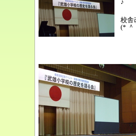
♪
校舎
(* ＾ 