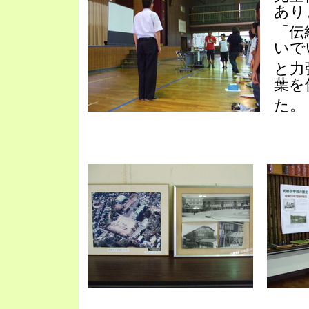
あり
「伝
いで
と力
葉を
た。