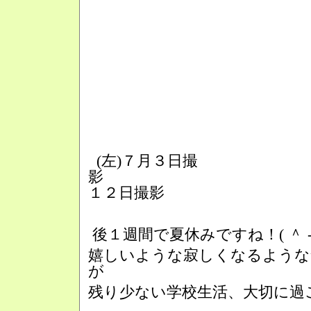
(左)７月３日撮
影 (右
１２日撮影
後１週間で夏休みですね！( ＾ - 
嬉しいような寂しくなるような
が
残り少ない学校生活、大切に過