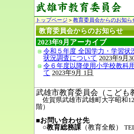
トップページ
＞
教育委員会からのお知ら
教育委員会からのお知らせ
2023年9月アーカイブ
令和５年度 全国学力・学習状
状況調査について
2023年9月3
令６年度以降使用小学校教科
て
2023年9月 1日
武雄市教育委員会（こども
佐賀県武雄市武雄町大字昭和12番
階）
■お問い合わせ先
○教育総務課
（教育全般）
TEL