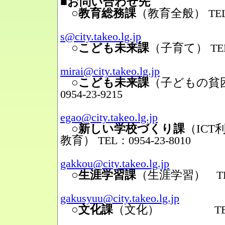
■お問い合わせ先
○教育総務課
（教育全般）
TEL
Mail
s@city.takeo.lg.jp
○こども未来課
（子育て）
TE
Mail
mirai@city.takeo.lg.jp
○こども未来課
（子どもの貧
0954-23-9215
Mail
egao@city.takeo.lg.jp
○新しい学校づくり課
（IC
教育）
TEL：0954-23-8010
Mail
gakkou@city.takeo.lg.jp
○生涯学習課
（生涯学習）
TEL
Mail
gakusyuu@city.takeo.lg.jp
○文化課
（文化）
TEL：095
Mail