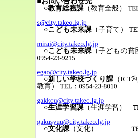
■お問い合わせ先
○教育総務課
（教育全般）
TEL
Mail
s@city.takeo.lg.jp
○こども未来課
（子育て）
TE
Mail
mirai@city.takeo.lg.jp
○こども未来課
（子どもの貧
0954-23-9215
Mail
egao@city.takeo.lg.jp
○新しい学校づくり課
（IC
教育）
TEL：0954-23-8010
Mail
gakkou@city.takeo.lg.jp
○生涯学習課
（生涯学習）
TEL
Mail
gakusyuu@city.takeo.lg.jp
○文化課
（文化）
TEL：095
Mail