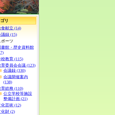
テゴリ
食献立 (14)
議録 (15)
スポーツ
図書館・歴史資料館
47)
校教育 (115)
育委員会会議 (123)
会議録 (330)
会議開催案内
(138)
育総務 (110)
公立学校等施設
整備計画 (21)
化芸術 (12)
化財 (2)