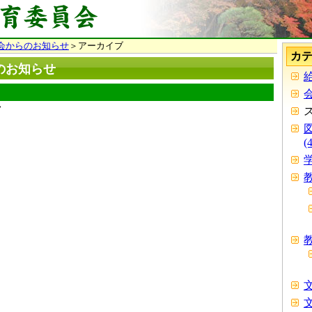
会からのお知らせ
＞アーカイブ
カ
のお知らせ
給
会
(
学
教
教
文
文