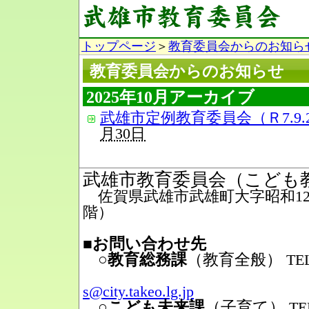
トップページ
＞
教育委員会からのお知ら
教育委員会からのお知らせ
2025年10月アーカイブ
武雄市定例教育委員会（Ｒ7.9.
月30日
武雄市教育委員会（こども
佐賀県武雄市武雄町大字昭和12番
階）
■お問い合わせ先
○教育総務課
（教育全般）
TEL
Mail
s@city.takeo.lg.jp
○こども未来課
（子育て）
TE