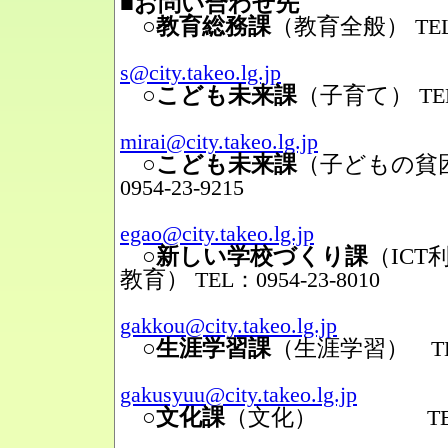
■お問い合わせ先
○教育総務課
（教育全般）
TEL
Mail
s@city.takeo.lg.jp
○こども未来課
（子育て）
TE
Mail
mirai@city.takeo.lg.jp
○こども未来課
（子どもの貧
0954-23-9215
Mail
egao@city.takeo.lg.jp
○新しい学校づくり課
（IC
教育）
TEL：0954-23-8010
Mail
gakkou@city.takeo.lg.jp
○生涯学習課
（生涯学習）
TEL
Mail
gakusyuu@city.takeo.lg.jp
○文化課
（文化）
TEL：095
Mail