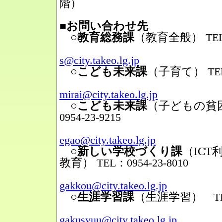
階）
■お問い合わせ先
○教育総務課
（教育全般）
TEL
Mail
s@city.takeo.lg.jp
○こども未来課
（子育て）
TE
Mail
mirai@city.takeo.lg.jp
○こども未来課
（子どもの貧
0954-23-9215
Mail
egao@city.takeo.lg.jp
○新しい学校づくり課
（IC
教育）
TEL：0954-23-8010
Mail
gakkou@city.takeo.lg.jp
○生涯学習課
（生涯学習）
TEL
Mail
gakusyuu@city.takeo.lg.jp