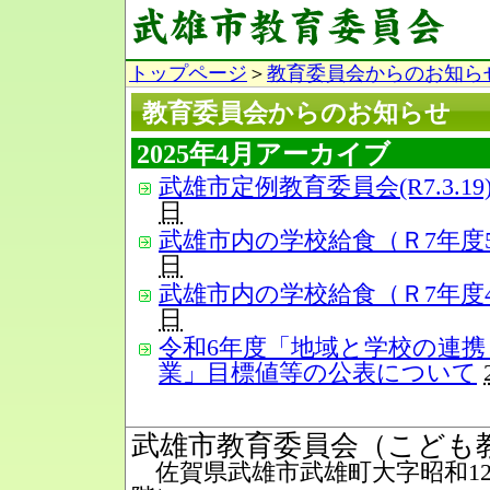
トップページ
＞
教育委員会からのお知ら
教育委員会からのお知らせ
2025年4月アーカイブ
武雄市定例教育委員会(R7.3.1
日
武雄市内の学校給食（Ｒ7年度
日
武雄市内の学校給食（Ｒ7年度
日
令和6年度「地域と学校の連携
業」目標値等の公表について
武雄市教育委員会（こども
佐賀県武雄市武雄町大字昭和12番