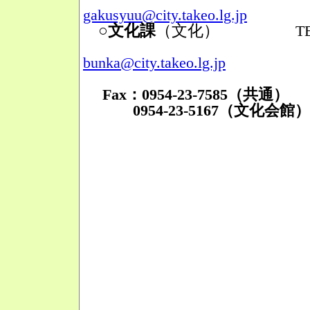
gakusyuu@city.takeo.lg.jp
○文化課
（文化）
TEL：095
Mail
bunka@city.takeo.lg.jp
Fax：0954-23-7585（共通）
0954-23-5167（文化会館）