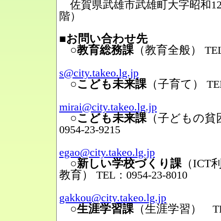
佐賀県武雄市武雄町大字昭和12番
階）
■お問い合わせ先
○教育総務課
（教育全般）
TEL
Mail
s@city.takeo.lg.jp
○こども未来課
（子育て）
TE
Mail
mirai@city.takeo.lg.jp
○こども未来課
（子どもの貧
0954-23-9215
Mail
egao@city.takeo.lg.jp
○新しい学校づくり課
（IC
教育）
TEL：0954-23-8010
Mail
gakkou@city.takeo.lg.jp
○生涯学習課
（生涯学習）
TEL
Mail