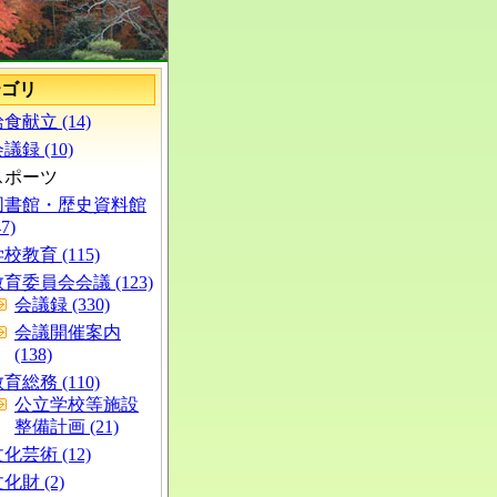
テゴリ
食献立 (14)
議録 (10)
スポーツ
図書館・歴史資料館
47)
校教育 (115)
育委員会会議 (123)
会議録 (330)
会議開催案内
(138)
育総務 (110)
公立学校等施設
整備計画 (21)
化芸術 (12)
化財 (2)