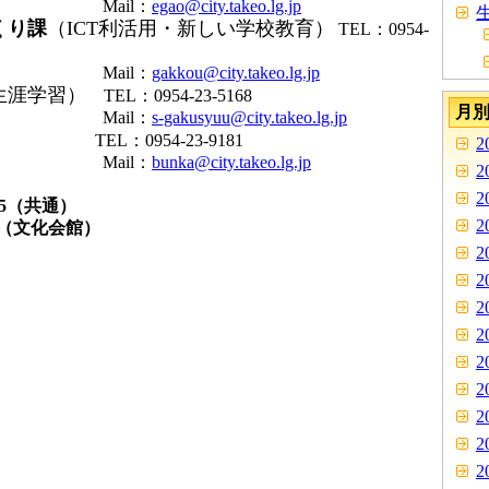
il：
egao@city.takeo.lg.jp
生
くり課
（ICT利活用・新しい学校教育）
TEL：0954-
il：
gakkou@city.takeo.lg.jp
生涯学習）
TEL：0954-23-5168
月
il：
s-gakusyuu@city.takeo.lg.jp
）
TEL：0954-23-9181
2
il：
bunka@city.takeo.lg.jp
2
2
7585（共通）
2
7（文化会館）
2
2
2
2
2
2
2
2
2