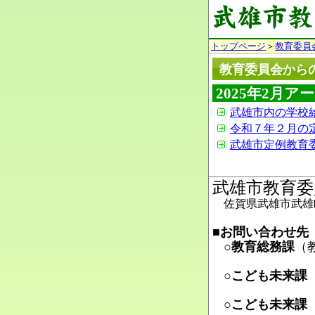
トップページ
＞
教育委員
教育委員会から
2025年2月ア
武雄市内の学校
令和７年２月の
武雄市定例教育委
武雄市教育委
佐賀県武雄市武雄町
■お問い合わせ先
○教育総務課
（
Ma
○こども未来課
Ma
○こども未来課