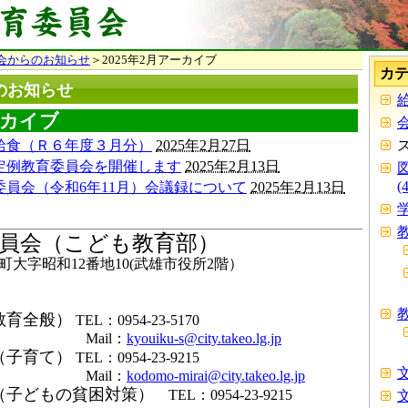
会からのお知らせ
＞2025年2月アーカイブ
カ
のお知らせ
給
ーカイブ
会
給食（Ｒ６年度３月分）
2025年2月27日
定例教育委員会を開催します
2025年2月13日
(
員会（令和6年11月）会議録について
2025年2月13日
学
教
員会（こども教育部）
大字昭和12番地10(武雄市役所2階）
教
教育全般）
TEL：0954-23-5170
il：
kyouiku-s@city.takeo.lg.jp
（子育て）
TEL：0954-23-9215
文
il：
kodomo-mirai@city.takeo.lg.jp
（子どもの貧困対策）
TEL：0954-23-9215
文