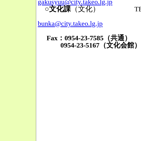
gakusyuu@city.takeo.lg.jp
○文化課
（文化）
TEL：095
Mail
bunka@city.takeo.lg.jp
Fax：0954-23-7585（共通）
0954-23-5167（文化会館）