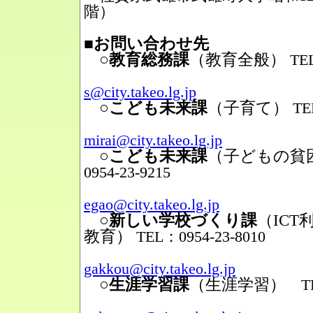
階）
■お問い合わせ先
○教育総務課
（教育全般）
TEL
Mail
s@city.takeo.lg.jp
○こども未来課
（子育て）
TE
Mail
mirai@city.takeo.lg.jp
○こども未来課
（子どもの貧
0954-23-9215
Mail
egao@city.takeo.lg.jp
○新しい学校づくり課
（IC
教育）
TEL：0954-23-8010
Mail
gakkou@city.takeo.lg.jp
○生涯学習課
（生涯学習）
TEL
Mail