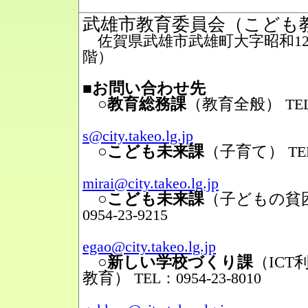
武雄市教育委員会（こども
佐賀県武雄市武雄町大字昭和12番
階）
■お問い合わせ先
○教育総務課
（教育全般）
TEL
Mail
s@city.takeo.lg.jp
○こども未来課
（子育て）
TE
Mail
mirai@city.takeo.lg.jp
○こども未来課
（子どもの貧
0954-23-9215
Mail
egao@city.takeo.lg.jp
○新しい学校づくり課
（IC
教育）
TEL：0954-23-8010
Mail