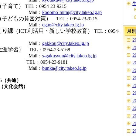
生
（子育て）
TEL：0954-23-9215
il：
kodomo-mirai@city.takeo.lg.jp
（子どもの貧困対策）
TEL：0954-23-9215
il：
egao@city.takeo.lg.jp
くり課
（ICT利活用・新しい学校教育）
TEL：0954-
月
2
il：
gakkou@city.takeo.lg.jp
2
生涯学習）
TEL：0954-23-5168
2
il：
s-gakusyuu@city.takeo.lg.jp
）
TEL：0954-23-9181
2
il：
bunka@city.takeo.lg.jp
2
2
7585（共通）
2
7（文化会館）
2
2
2
2
2
2