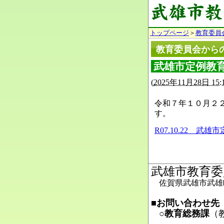
トップページ
＞
教育委員
教育委員会から
武雄市定例教育委
(
2025年11月28日 15:
令和７年１０月２
す。
R07.10.22 武
武雄市教育委
佐賀県武雄市武雄町
■お問い合わせ先
○教育総務課
（
Ma