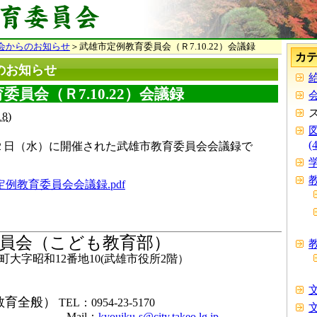
会からのお知らせ
＞武雄市定例教育委員会（Ｒ7.10.22）会議録
カ
のお知らせ
給
員会（Ｒ7.10.22）会議録
会
18
)
(
２日（水）に開催された武雄市教育委員会会議録で
学
教
雄市定例教育委員会会議録.pdf
員会（こども教育部）
教
大字昭和12番地10(武雄市役所2階）
文
教育全般）
TEL：0954-23-5170
文
il：
kyouiku-s@city.takeo.lg.jp