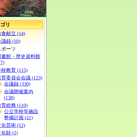
テゴリ
食献立 (14)
議録 (10)
スポーツ
図書館・歴史資料館
47)
校教育 (115)
育委員会会議 (123)
会議録 (330)
会議開催案内
(138)
育総務 (110)
公立学校等施設
整備計画 (21)
化芸術 (12)
化財 (2)