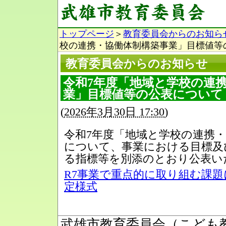
トップページ
＞
教育委員会からのお知ら
校の連携・協働体制構築事業」目標値等
教育委員会からのお知らせ
令和7年度「地域と学校の連
業」目標値等の公表について
(
2026年3月30日 17:30
)
令和7年度「地域と学校の連携
について、事業における目標及
る指標等を別添のとおり公表い
R7事業で重点的に取り組む課
定様式
武雄市教育委員会（こども