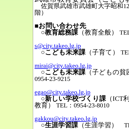
佐賀県武雄市武雄町大字昭和12番
階）
■お問い合わせ先
○教育総務課
（教育全般）
TEL
Mail
s@city.takeo.lg.jp
○こども未来課
（子育て）
TE
Mail
mirai@city.takeo.lg.jp
○こども未来課
（子どもの貧
0954-23-9215
Mail
egao@city.takeo.lg.jp
○新しい学校づくり課
（IC
教育）
TEL：0954-23-8010
Mail
gakkou@city.takeo.lg.jp
○生涯学習課
（生涯学習）
TEL