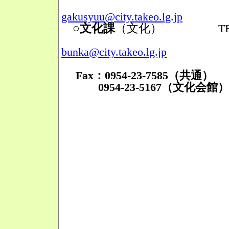
Mail
gakusyuu@city.takeo.lg.jp
○文化課
（文化）
TEL：095
Mail
bunka@city.takeo.lg.jp
Fax：0954-23-7585（共通）
0954-23-5167（文化会館）