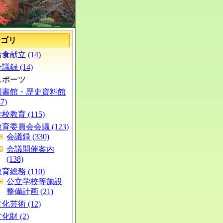
テゴリ
食献立 (14)
議録 (14)
スポーツ
図書館・歴史資料館
47)
校教育 (115)
育委員会会議 (123)
会議録 (330)
会議開催案内
(138)
育総務 (110)
公立学校等施設
整備計画 (21)
化芸術 (12)
化財 (2)