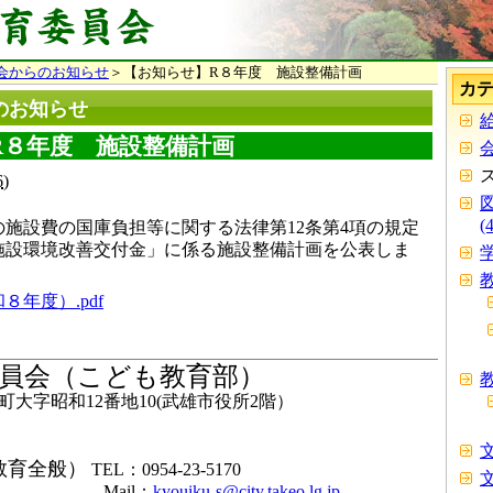
会からのお知らせ
＞【お知らせ】R８年度 施設整備計画
カ
のお知らせ
給
R８年度 施設整備計画
会
6
)
(
施設費の国庫負担等に関する法律第12条第4項の規定
施設環境改善交付金」に係る施設整備計画を公表しま
学
教
年度）.pdf
員会（こども教育部）
教
大字昭和12番地10(武雄市役所2階）
文
教育全般）
TEL：0954-23-5170
文
il：
kyouiku-s@city.takeo.lg.jp