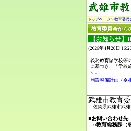
トップページ
＞
教育委員
教育委員会から
【お知らせ】
(
2026年4月28日 16:2
義務教育諸学校等の
に基づき、「学校
す。
施設整備計画（令和８
武雄市教育委
佐賀県武雄市武雄町
■お問い合わせ先
○教育総務課
（
Ma