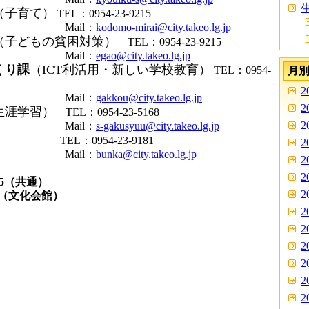
生
（子育て）
TEL：0954-23-9215
il：
kodomo-mirai@city.takeo.lg.jp
（子どもの貧困対策）
TEL：0954-23-9215
il：
egao@city.takeo.lg.jp
くり課
（ICT利活用・新しい学校教育）
TEL：0954-
月
2
il：
gakkou@city.takeo.lg.jp
2
生涯学習）
TEL：0954-23-5168
2
il：
s-gakusyuu@city.takeo.lg.jp
）
TEL：0954-23-9181
2
il：
bunka@city.takeo.lg.jp
2
2
7585（共通）
2
7（文化会館）
2
2
2
2
2
2