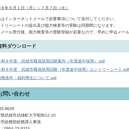
和８年６月１日（月）～７月７日（火）
込はインターネットメールで必要事項について送付してください。
ントリーシートの提出及び能力検査等の受験は同期間になります。
込メール受付後、能力検査等の受験登録が必要なので、早めに申込メー
資料ダウンロード
令和８年度 武雄市職員採用試験案内（年度途中採用）.pdf
令和８年度 武雄市職員採用試験（年度途中採用）エントリーシート.pdf
勤務条件・福利厚生について.pdf
お問い合わせ
3-8639
県武雄市武雄町大字昭和12-10
雄市総務部総務課人事係
L：
0954-23-9315