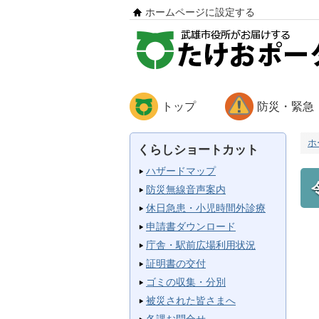
ホームページに設定する
トップ
防災・緊急
ホ
くらしショートカット
ハザードマップ
防災無線音声案内
休日急患・小児時間外診療
申請書ダウンロード
庁舎・駅前広場利用状況
証明書の交付
ゴミの収集・分別
被災された皆さまへ