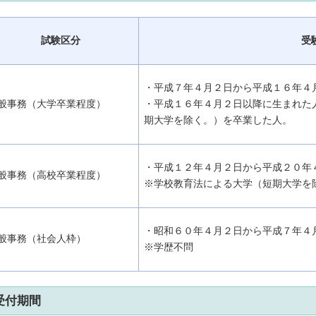
試験区分
受
・平成７年４月２日から平成１６年４
般事務（大学卒業程度）
・平成１６年４月２日以降に生まれた
期大学を除く。）を卒業した人。
・平成１２年４月２日から平成２０年
般事務（高校卒業程度）
※学校教育法による大学（短期大学を
・昭和６０年４月２日から平成７年４
般事務（社会人枠）
※学歴不問
受付期間