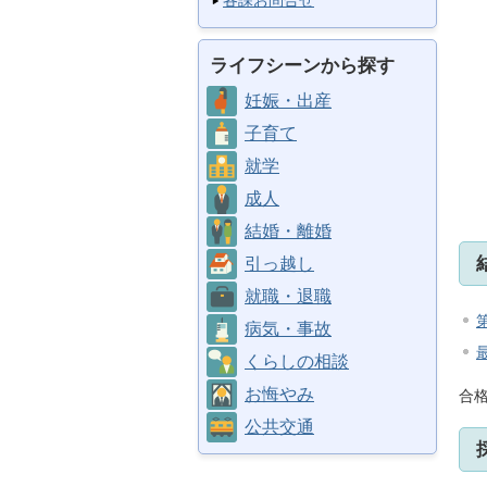
各課お問合せ
ライフシーンから探す
妊娠・出産
子育て
就学
成人
結婚・離婚
引っ越し
就職・退職
病気・事故
くらしの相談
お悔やみ
合
公共交通