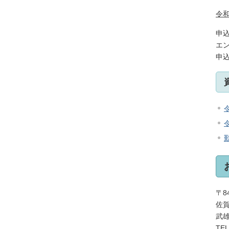
令
申
エ
申
〒84
佐賀
武
TE