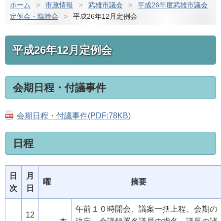
ホーム
>
市政情報
>
武雄市議会
>
平成26年度武雄市議会
定例会・臨時会
>
平成26年12月定例会
平成26年12月定例会
会期日程・付議事件
会期日程・付議事件(PDF:78KB)
日程
日
月
曜
摘要
次
日
午前１０時開会、議案一括上程、会期の
12