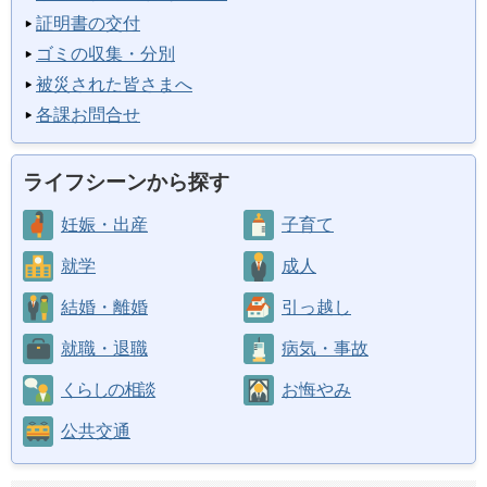
証明書の交付
ゴミの収集・分別
被災された皆さまへ
各課お問合せ
ライフシーンから探す
妊娠・出産
子育て
就学
成人
結婚・離婚
引っ越し
就職・退職
病気・事故
くらしの相談
お悔やみ
公共交通