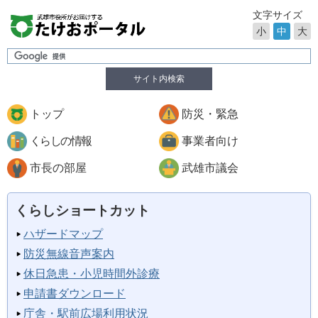
文字サイズ
小
中
大
サイト内検索
トップ
防災・緊急
くらしの情報
事業者向け
市長の部屋
武雄市議会
くらしショートカット
ハザードマップ
防災無線音声案内
休日急患・小児時間外診療
申請書ダウンロード
庁舎・駅前広場利用状況