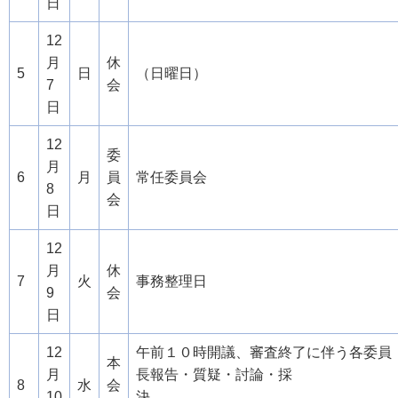
日
12
月
休
5
日
（日曜日）
7
会
日
12
委
月
6
月
員
常任委員会
8
会
日
12
月
休
7
火
事務整理日
9
会
日
12
午前１０時開議、審査終了に伴う各委員
本
月
長報告・質疑・討論・採
8
水
会
10
決