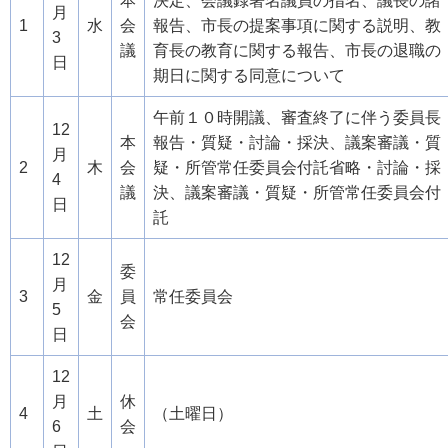
本
決定、会議録署名議員の指名、議長の諸
月
1
水
会
報告、市長の提案事項に関する説明、教
3
議
育長の教育に関する報告、市長の退職の
日
期日に関する同意について
午前１０時開議、審査終了に伴う委員長
12
本
報告・質疑・討論・採決、議案審議・質
月
2
木
会
疑・所管常任委員会付託省略・討論・採
4
議
決、議案審議・質疑・所管常任委員会付
日
託
12
委
月
3
金
員
常任委員会
5
会
日
12
月
休
4
土
（土曜日）
6
会