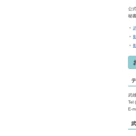
公
秘
武
Tel
E-ma
武