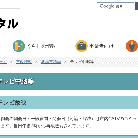
くらしの情報
事業者向け
ーム
>
市政情報
>
武雄市議会
>
テレビ中継等
テレビ中継等
テレビ放映
例会の開会日・一般質問・閉会日（討論・採決）は市内CATVのコミュ
れます。当日午後7時から再放送もされています。