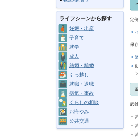
各課お問合せ
ライフシーンから探す
定
妊娠・出産
子育て
保
就学
成人
結婚・離婚
引っ越し
就職・退職
病気・事故
くらしの相談
武雄
お悔やみ
公共交通