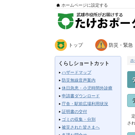
ホームページに設定する
トップ
防災・緊急
ホ
くらしショートカット
ハザードマップ
防災無線音声案内
休日急患・小児時間外診療
申請書ダウンロード
庁舎・駅前広場利用状況
証明書の交付
定
ゴミの収集・分別
さ
被災された皆さまへ