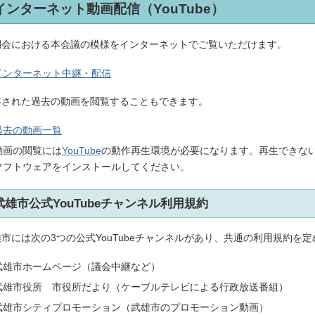
インターネット動画配信（YouTube）
例会における本会議の模様をインターネットでご覧いただけます。
インターネット中継・配信
存された過去の動画を閲覧することもできます。
過去の動画一覧
動画の閲覧には
YouTube
の動作再生環境が必要になります。再生できな
ソフトウェアをインストールしてください。
武雄市公式YouTubeチャンネル利用規約
市には次の3つの公式YouTubeチャンネルがあり、共通の利用規約を
武雄市ホームページ（議会中継など）
武雄市役所 市役所だより（ケーブルテレビによる行政放送番組）
武雄市シティプロモーション（武雄市のプロモーション動画）