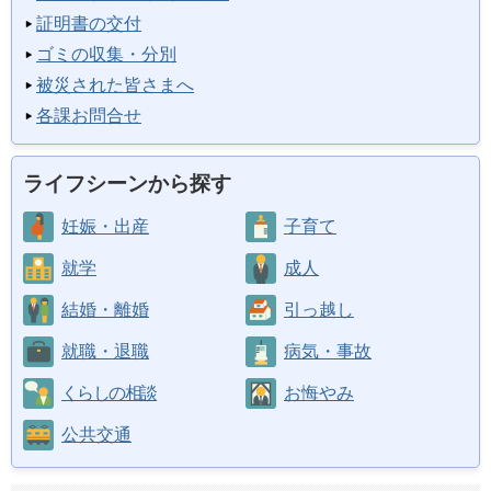
証明書の交付
ゴミの収集・分別
被災された皆さまへ
各課お問合せ
ライフシーンから探す
妊娠・出産
子育て
就学
成人
結婚・離婚
引っ越し
就職・退職
病気・事故
くらしの相談
お悔やみ
公共交通