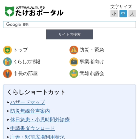
文字サイズ
小
中
大
サイト内検索
トップ
防災・緊急
くらしの情報
事業者向け
市長の部屋
武雄市議会
くらしショートカット
ハザードマップ
防災無線音声案内
休日急患・小児時間外診療
申請書ダウンロード
庁舎・駅前広場利用状況