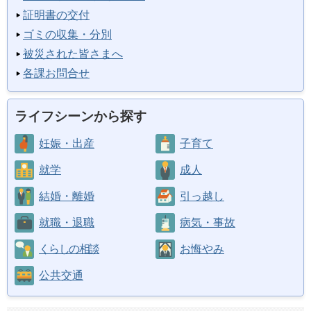
証明書の交付
ゴミの収集・分別
被災された皆さまへ
各課お問合せ
ライフシーンから探す
妊娠・出産
子育て
就学
成人
結婚・離婚
引っ越し
就職・退職
病気・事故
くらしの相談
お悔やみ
公共交通