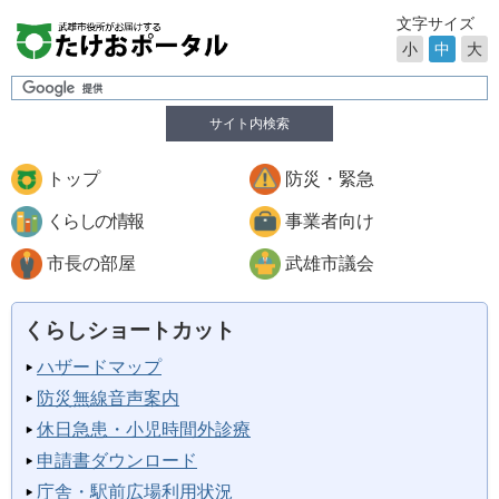
文字サイズ
小
中
大
サイト内検索
トップ
防災・緊急
くらしの情報
事業者向け
市長の部屋
武雄市議会
くらしショートカット
ハザードマップ
防災無線音声案内
休日急患・小児時間外診療
申請書ダウンロード
庁舎・駅前広場利用状況