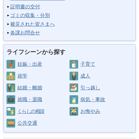
証明書の交付
ゴミの収集・分別
被災された皆さまへ
各課お問合せ
ライフシーンから探す
妊娠・出産
子育て
就学
成人
結婚・離婚
引っ越し
就職・退職
病気・事故
くらしの相談
お悔やみ
公共交通