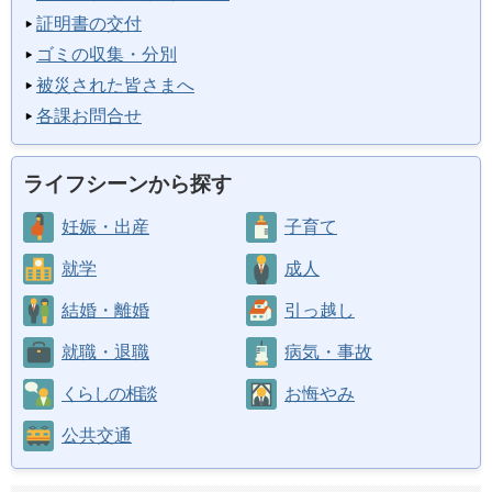
証明書の交付
ゴミの収集・分別
被災された皆さまへ
各課お問合せ
ライフシーンから探す
妊娠・出産
子育て
就学
成人
結婚・離婚
引っ越し
就職・退職
病気・事故
くらしの相談
お悔やみ
公共交通