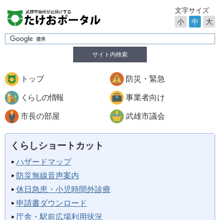
文字サイズ
小
中
大
サイト内検索
トップ
防災・緊急
くらしの情報
事業者向け
市長の部屋
武雄市議会
くらしショートカット
ハザードマップ
防災無線音声案内
休日急患・小児時間外診療
申請書ダウンロード
庁舎・駅前広場利用状況