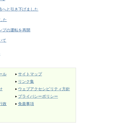
難勧告へと引き下げました
した
のポンプの運転を再開
ついて
件
ール
サイトマップ
リンク集
せ
ウェブアクセシビリティ方針
プライバシーポリシー
行政
免責事項