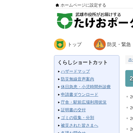
ホームページに設定する
トップ
防災・緊急
ホ
くらしショートカット
ハザードマップ
防災無線音声案内
休日急患・小児時間外診療
申請書ダウンロード
2
庁舎・駅前広場利用状況
2
証明書の交付
ゴミの収集・分別
2
被災された皆さまへ
2