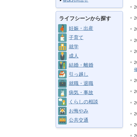
各課お問合せ
2
ライフシーンから探す
2
妊娠・出産
2
子育て
2
就学
2
成人
2
結婚・離婚
引っ越し
2
就職・退職
2
病気・事故
くらしの相談
2
お悔やみ
2
公共交通
2
2