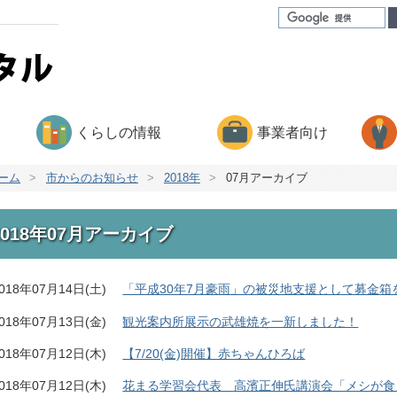
くらしの情報
事業者向け
ーム
>
市からのお知らせ
>
2018年
>
07月アーカイブ
2018年07月アーカイブ
018年07月14日(土)
「平成30年7月豪雨」の被災地支援として募金箱
018年07月13日(金)
観光案内所展示の武雄焼を一新しました！
018年07月12日(木)
【7/20(金)開催】赤ちゃんひろば
018年07月12日(木)
花まる学習会代表 高濱正伸氏講演会「メシが食