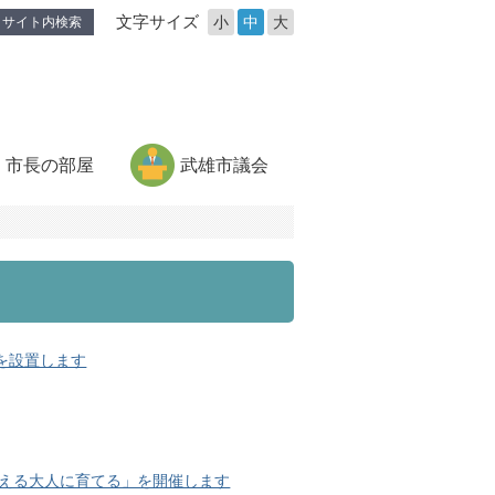
文字サイズ
小
中
大
サイト内検索
市長の部屋
武雄市議会
を設置します
える大人に育てる」を開催します