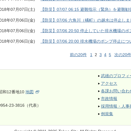
018年07月07日(土)
【防災】07/07 06:15 避難指示（緊急）を避
018年07月06日(金)
【防災】07/06 六角川（橘町）の越水は停止しま
018年07月06日(金)
【防災】07/06 20:50 停止していた排水機場
018年07月06日(金)
【防災】07/06 20:00 排水機場のポンプ停止に
前の20件
1
2
3
4
5
次の20
武雄のプロフィ
アクセス
各課お問い合わ
昭和12番地10
地図
市政情報
954-23-3816（代表）
採用情報・人事
例規集