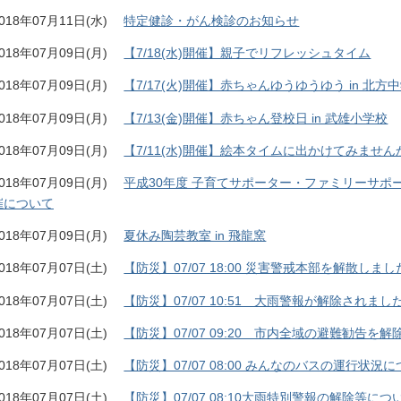
018年07月11日(水)
特定健診・がん検診のお知らせ
018年07月09日(月)
【7/18(水)開催】親子でリフレッシュタイム
018年07月09日(月)
【7/17(火)開催】赤ちゃんゆうゆうゆう in 北方
018年07月09日(月)
【7/13(金)開催】赤ちゃん登校日 in 武雄小学校
018年07月09日(月)
【7/11(水)開催】絵本タイムに出かけてみません
018年07月09日(月)
平成30年度 子育てサポーター・ファミリーサ
催について
018年07月09日(月)
夏休み陶芸教室 in 飛龍窯
018年07月07日(土)
【防災】07/07 18:00 災害警戒本部を解散しまし
018年07月07日(土)
【防災】07/07 10:51 大雨警報が解除されまし
018年07月07日(土)
【防災】07/07 09:20 市内全域の避難勧告を
018年07月07日(土)
【防災】07/07 08:00 みんなのバスの運行状況
018年07月07日(土)
【防災】07/07 08:10大雨特別警報の解除等につ