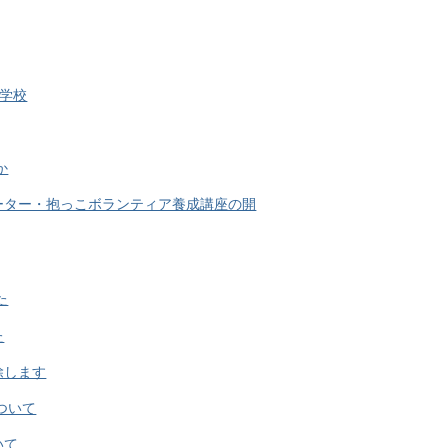
中学校
か
ポーター・抱っこボランティア養成講座の開
た
た
解除します
について
いて